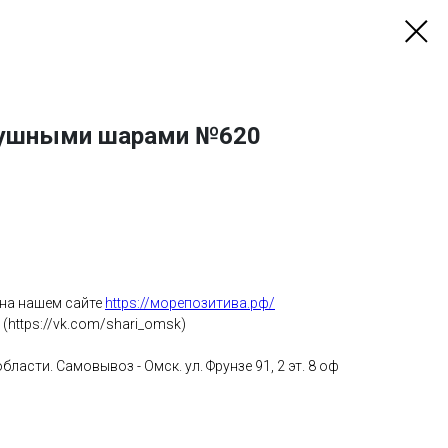
душными шарами №620
 на нашем сайте
https://морепозитива.рф/
(https://vk.com/shari_omsk)
ласти. Самовывоз - Омск. ул. Фрунзе 91, 2 эт. 8 оф