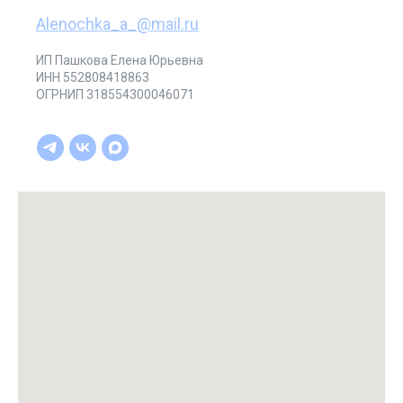
Alenochka_a_@mail.ru
ИП Пашкова Елена Юрьевна
ИНН 552808418863
ОГРНИП 318554300046071