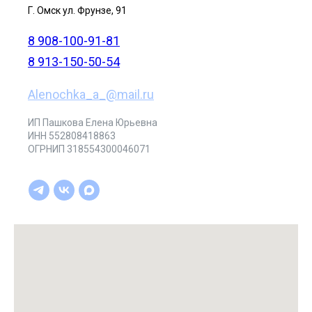
Г. Омск ул. Фрунзе, 91
8 908-100-91-81
8 913-150-50-54
Alenochka_a_@mail.ru
ИП Пашкова Елена Юрьевна
ИНН 552808418863
ОГРНИП 318554300046071