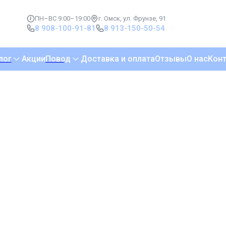
ПН–ВС 9:00–19:00
г. Омск, ул. Фрунзе, 91
8 908-100-91-81
8 913-150-50-54
лог
Акции
Повод
Доставка и оплата
Отзывы
О нас
Кон