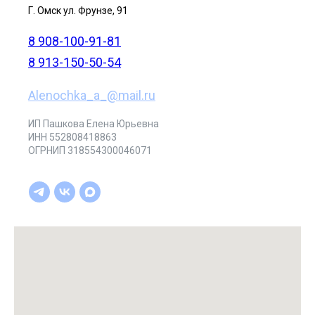
Г. Омск ул. Фрунзе, 91
8 908-100-91-81
8 913-150-50-54
Alenochka_a_@mail.ru
ИП Пашкова Елена Юрьевна
ИНН 552808418863
ОГРНИП 318554300046071