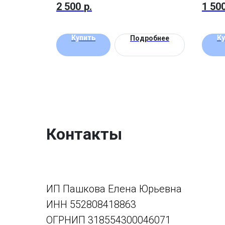
2 500
р.
1 50
Купить
Ку
Подробнее
Контакты
ИП Пашкова Елена Юрьевна
ИНН 552808418863
ОГРНИП 318554300046071