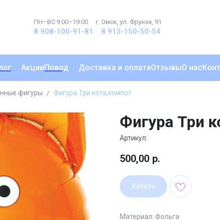
ПН–ВС 9:00–19:00
г. Омск, ул. Фрунзе, 91
8 908-100-91-81
8 913-150-50-54
лог
Акции
Повод
Доставка и оплата
Отзывы
О нас
Кон
нные фигуры
Фигура Три кота,компот
Фигура Три к
Артикул:
500,00
р.
Купить
Материал: Фольга