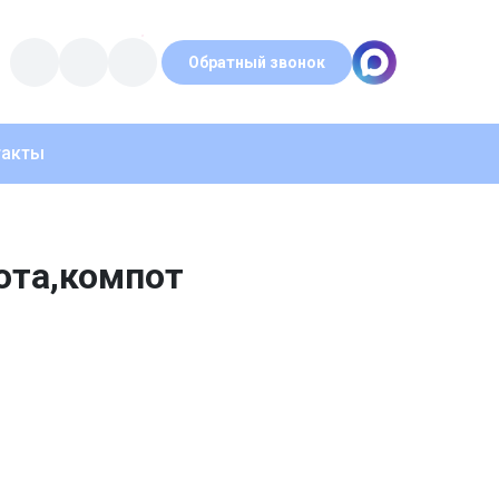
Обратный звонок
такты
ота,компот