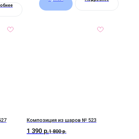
обнее
527
Композиция из шаров № 523
1 390
р.
1 800
р.