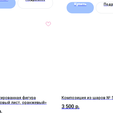
Купить
Подр
ированная фигура
Композиция из шаров № 
овый лист, оранжевый»
3 500
р.
р.