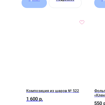
Композиция из шаров № 522
Фольг
«Клен
1 600
р.
550