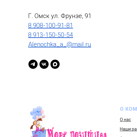
Г. Омск ул. Фрунзе, 91
8 908-100-91-81
8 913-150-50-54
Alenochka_a_@mail.ru
О КО
О нас
Наши ра