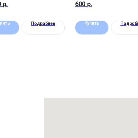
0
р.
600
р.
пить
Купить
Подробнее
Подроб