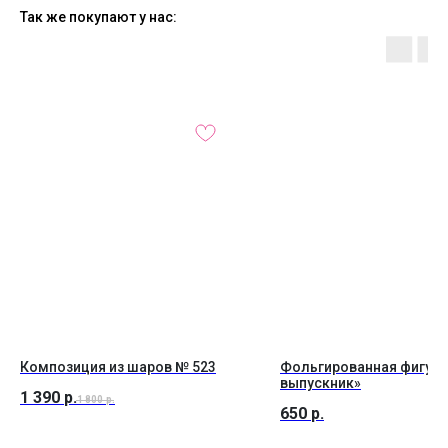
Так же покупают у нас:
Композиция из шаров № 523
Фольгированная фигура
выпускник»
1 390
р.
1 800
р.
650
р.