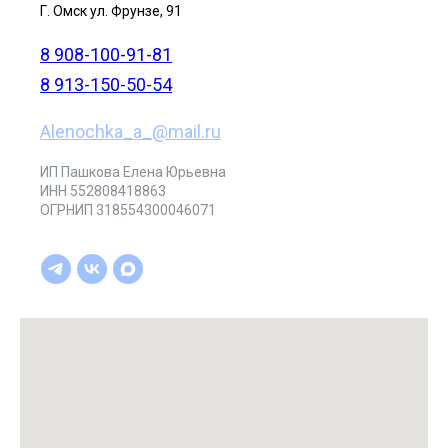
Г. Омск ул. Фрунзе, 91
8 908-100-91-81
8 913-150-50-54
Alenochka_a_@mail.ru
ИП Пашкова Елена Юрьевна
ИНН 552808418863
ОГРНИП 318554300046071