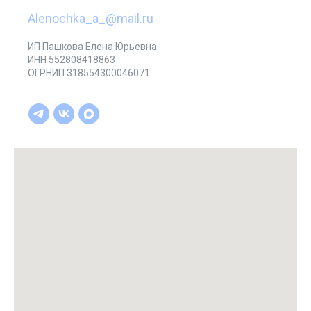
Alenochka_a_@mail.ru
ИП Пашкова Елена Юрьевна
ИНН 552808418863
ОГРНИП 318554300046071