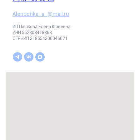
Alenochka_a_@mail.ru
ИП Пашкова Елена Юрьевна
ИНН 552808418863
ОГРНИП 318554300046071