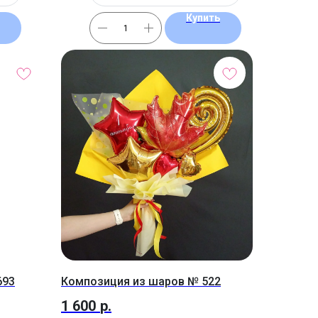
Купить
693
Композиция из шаров № 522
1 600
р.