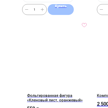
Купить
Фольгированная фигура
Компо
«Кленовый лист, оранжевый»
2 50