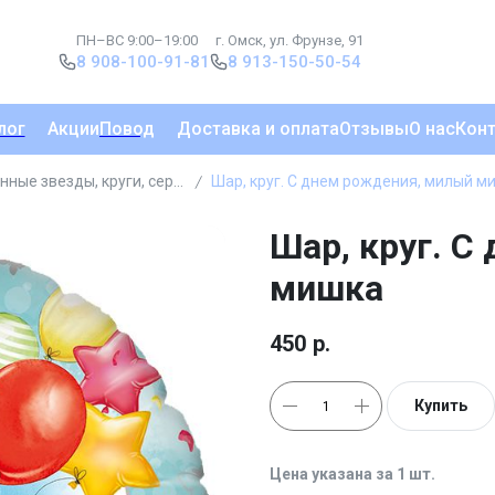
ПН–ВС 9:00–19:00
г. Омск, ул. Фрунзе, 91
8 908-100-91-81
8 913-150-50-54
лог
Акции
Повод
Доставка и оплата
Отзывы
О нас
Кон
Фольгированные звезды, круги, сердца
Шар, круг. С днем рождения, милый м
Шар, круг. С
мишка
450
р.
Купить
Цена указана за 1 шт.