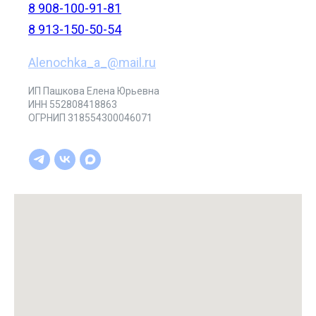
8 908-100-91-81
8 913-150-50-54
Alenochka_a_@mail.ru
ИП Пашкова Елена Юрьевна
ИНН 552808418863
ОГРНИП 318554300046071