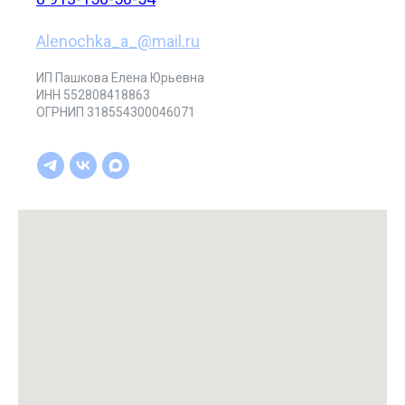
Alenochka_a_@mail.ru
ИП Пашкова Елена Юрьевна
ИНН 552808418863
ОГРНИП 318554300046071