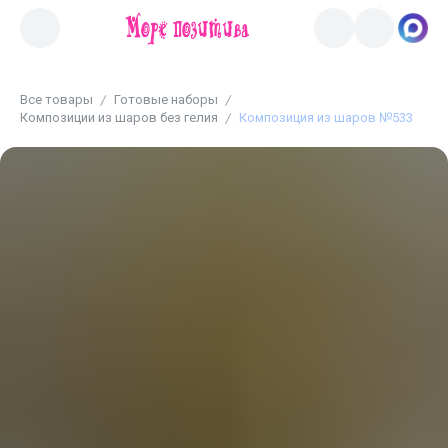
Все товары
Готовые наборы
Композиции из шаров без гелия
Композиция из шаров №533