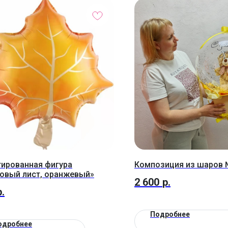
ированная фигура
Композиция из шаров 
овый лист, оранжевый»
2 600
р.
р.
Подробнее
одробнее