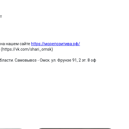
т
 на нашем сайте
https://морепозитива.рф/
(https://vk.com/shari_omsk)
ласти. Самовывоз - Омск. ул. Фрунзе 91, 2 эт. 8 оф