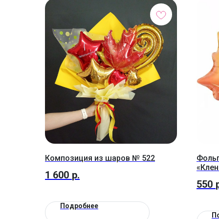
Композиция из шаров № 522
Фольг
«Клен
1 600
р.
550
Подробнее
П