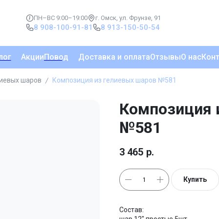
ПН–ВС 9:00–19:00
г. Омск, ул. Фрунзе, 91
8 908-100-91-81
8 913-150-50-54
лог
Акции
Повод
Доставка и оплата
Отзывы
О нас
Кон
лиевых шаров
Композиция из гелиевых шаров №581
Композиция 
№581
3 465
р.
Купить
Состав: