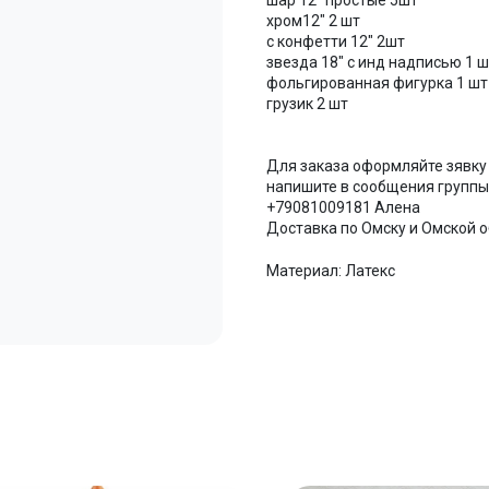
шар 12" простые 5шт
хром12" 2 шт
с конфетти 12" 2шт
звезда 18" с инд надписью 1 ш
фольгированная фигурка 1 шт
грузик 2 шт
Для заказа оформляйте зявку
напишите в сообщения группы 
+79081009181 Алена
Доставка по Омску и Омской об
Материал: Латекс