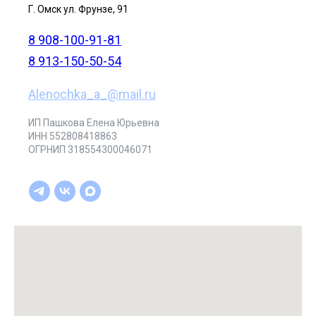
Г. Омск ул. Фрунзе, 91
8 908-100-91-81
8 913-150-50-54
Alenochka_a_@mail.ru
ИП Пашкова Елена Юрьевна
ИНН 552808418863
ОГРНИП 318554300046071