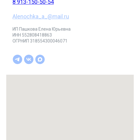
8 913-150-50-54
Alenochka_a_@mail.ru
ИП Пашкова Елена Юрьевна
ИНН 552808418863
ОГРНИП 318554300046071