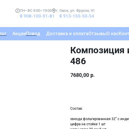
ПН–ВС 9:00–19:00
г. Омск, ул. Фрунзе, 91
8 908-100-91-81
8 913-150-50-54
лог
Акции
Повод
Доставка и оплата
Отзывы
О нас
Кон
Композиция 
486
7680,00
р.
Купить
Состав:
звезда фольгированная 32" с инд
цифра на стойке 1 шт