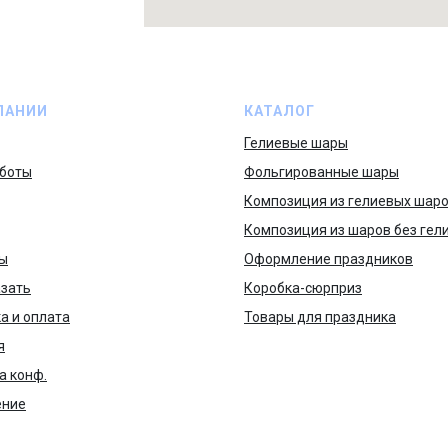
ПАНИИ
КАТАЛОГ
Гелиевые шары
боты
Фольгированные шары
Композиция из гелиевых шар
Композиция из шаров без гел
ы
Оформление праздников
азать
Коробка-сюрприз
а и оплата
Товары для праздника
я
а конф.
ение