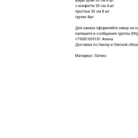
шары хром 30 см 8 шт
с конфетти 30 см 4 шт
простые 30 см 8 шт
грузик 4шт
Для заказа оформляйте зявку на 
напишите в сообщения группы (http
+79081009181 Алена
Доставка по Омску и Омской област
Материал: Латекс