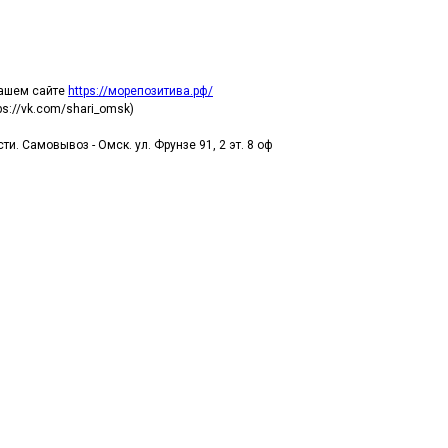
нашем сайте
https://морепозитива.рф/
s://vk.com/shari_omsk)
и. Самовывоз - Омск. ул. Фрунзе 91, 2 эт. 8 оф