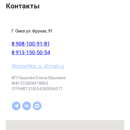
Контакты
Г. Омск ул. Фрунзе, 91
8 908-100-91-81
8 913-150-50-54
Alenochka_a_@mail.ru
ИП Пашкова Елена Юрьевна
ИНН 552808418863
ОГРНИП 318554300046071