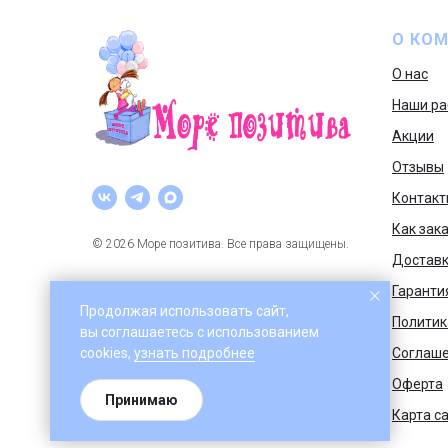
О КО
О нас
Наши ра
Акции
Отзывы
Контакт
Как зак
© 2026 Море позитива. Все права защищены.
Доставк
Гаранти
Продолжая использовать сайт,
Политик
вы соглашаетесь с использованием
cookies,
узнать подроб
нее
Соглаш
Оферта
Принимаю
Карта с