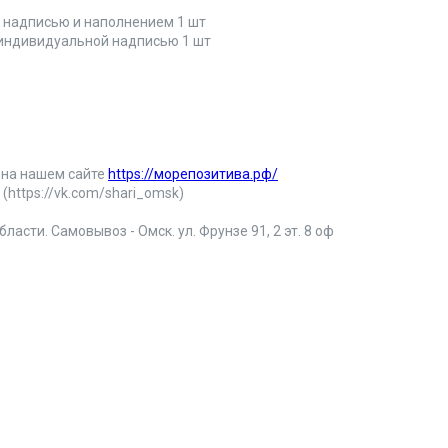
 индивидуальной надписью 1 шт
 на нашем сайте
https://морепозитива.рф/
(https://vk.com/shari_omsk)
ласти. Самовывоз - Омск. ул. Фрунзе 91, 2 эт. 8 оф