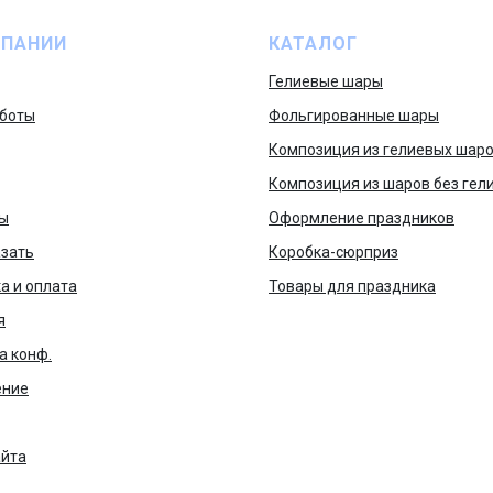
МПАНИИ
КАТАЛОГ
Гелиевые шары
боты
Фольгированные шары
Композиция из гелиевых шар
Композиция из шаров без гел
ы
Оформление праздников
азать
Коробка-сюрприз
а и оплата
Товары для праздника
я
а конф.
ение
айта