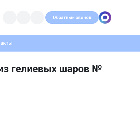
Обратный звонок
такты
из гелиевых шаров №
й надписью и наполнением 1 шт