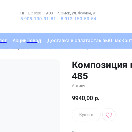
ПН–ВС 9:00–19:00
г. Омск, ул. Фрунзе, 91
8 908-100-91-81
8 913-150-50-54
лог
Акции
Повод
Доставка и оплата
Отзывы
О нас
Кон
лиевых шаров
Композиция из гелиевых шаров № 485
Композиция 
485
9 940
р.
Купить
Состав:
баблс 60 см с индивидуально