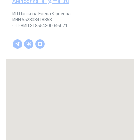
Alenochka_a_@mail.ru
ИП Пашкова Елена Юрьевна
ИНН 552808418863
ОГРНИП 318554300046071