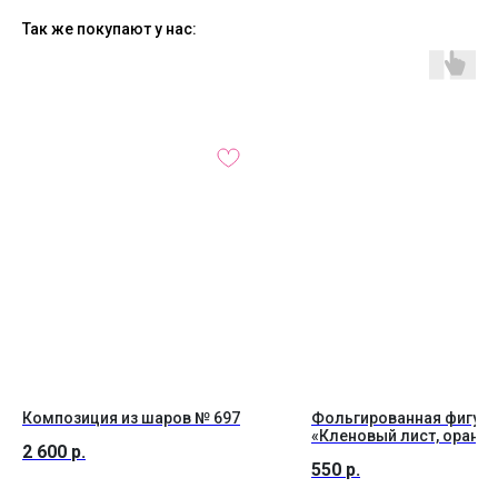
Так же покупают у нас:
Композиция из шаров № 697
Фольгированная фигура
«Кленовый лист, оранж
2 600
р.
550
р.