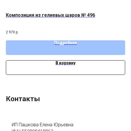
Композиция из гелиевых шаров № 496
Де
мож
2 970
р.
2 2
Подробнее
В корзину
Контакты
ИП Пашкова Елена Юрьевна