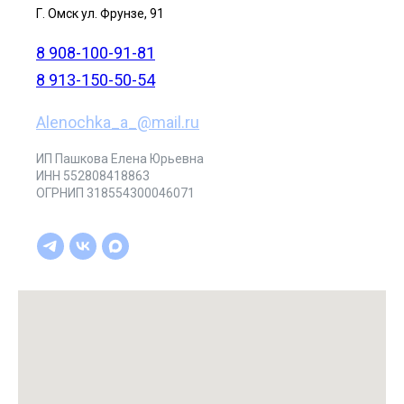
Г. Омск ул. Фрунзе, 91
8 908-100-91-81
8 913-150-50-54
Alenochka_a_@mail.ru
ИП Пашкова Елена Юрьевна
ИНН 552808418863
ОГРНИП 318554300046071