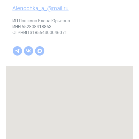
Alenochka_a_@mail.ru
ИП Пашкова Елена Юрьевна
ИНН 552808418863
ОГРНИП 318554300046071