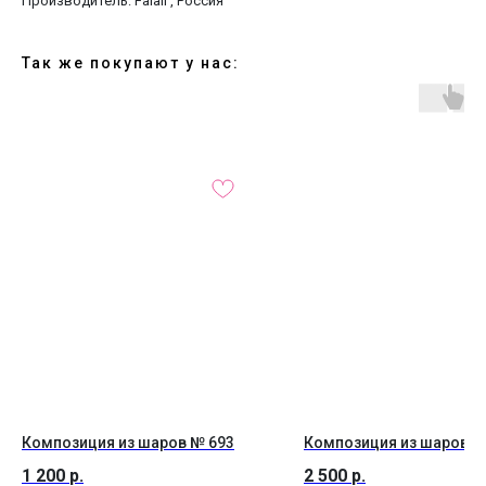
Производитель: Falali , Россия
Так же покупают у нас:
Композиция из шаров № 693
Композиция из шаров №
1 200
р.
2 500
р.