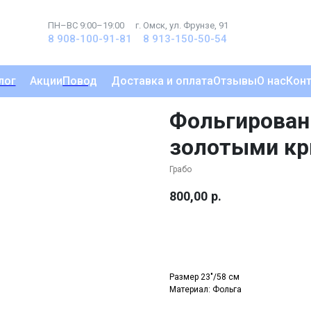
ПН–ВС 9:00–19:00
г. Омск, ул. Фрунзе, 91
8 908-100-91-81
8 913-150-50-54
лог
Акции
Повод
Доставка и оплата
Отзывы
О нас
Кон
Фольгирован
золотыми к
Грабо
800,00
р.
Купить
Размер 23"/58 см
Материал: Фольга