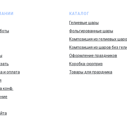
ПАНИИ
КАТАЛОГ
Гелиевые шары
боты
Фольгированные шары
Композиция из гелиевых шар
Композиция из шаров без гел
ы
Оформление праздников
азать
Коробка-сюрприз
а и оплата
Товары для праздника
я
а конф.
ение
айта