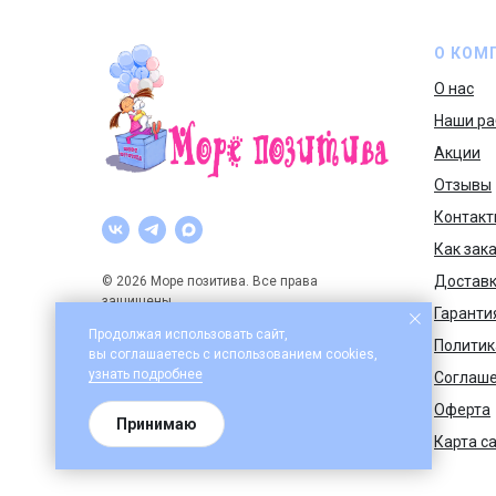
О КОМ
О нас
Наши ра
Акции
Отзывы
Контакт
Как зак
Доставк
© 2026 Море позитива. Все права
защищены.
Гаранти
Продолжая использовать сайт,
Политик
вы соглашаетесь с использованием cookies,
узнать подроб
нее
Соглаш
Оферта
Принимаю
Карта с