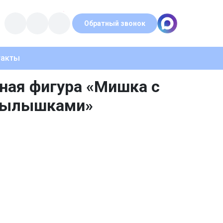
Обратный звонок
такты
ная фигура «Мишка с
рылышками»