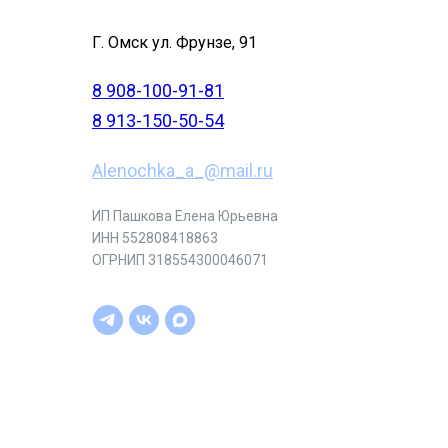
Г. Омск ул. Фрунзе, 91
8 908-100-91-81
8 913-150-50-54
Alenochka_a_@mail.ru
ИП Пашкова Елена Юрьевна
ИНН 552808418863
ОГРНИП 318554300046071