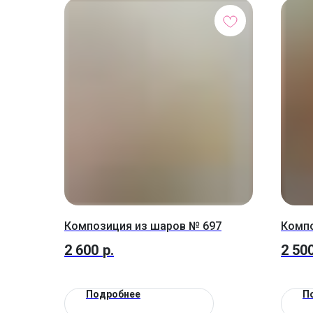
Композиция из шаров № 697
Компо
2 600
р.
2 50
Подробнее
П