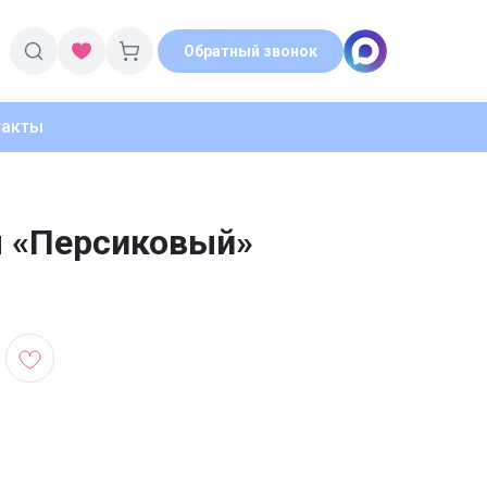
Обратный звонок
такты
м «Персиковый»