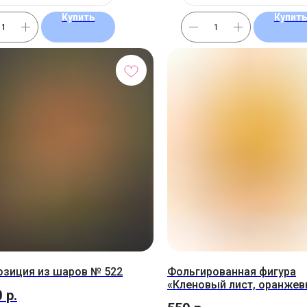
Купить
Купить
зиция из шаров № 522
Фольгированная фигура
«Кленовый лист, оранже
0
р.