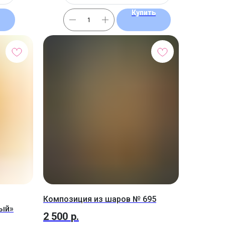
Купить
Композиция из шаров № 695
вый»
2 500
р.