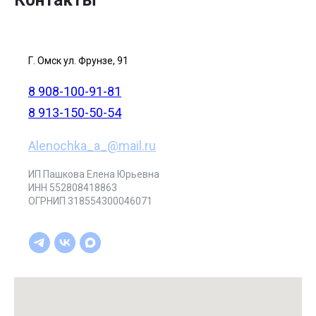
Контакты
Г. Омск ул. Фрунзе, 91
8 908-100-91-81
8 913-150-50-54
Alenochka_a_@mail.ru
ИП Пашкова Елена Юрьевна
ИНН 552808418863
ОГРНИП 318554300046071