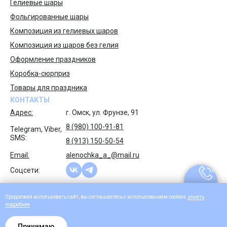
Гелиевые шары
Фольгированные шары
Композиция из гелиевых шаров
Композиция из шаров без гелия
Оформление праздников
Коробка-сюрприз
Товары для праздника
КОНТАКТЫ
Адрес:
г. Омск, ул. Фрунзе, 91
8 (980) 100-91-81
Telegram, Viber,
SMS:
8 (913) 150-50-54
Email:
alenochka_a_@mail.ru
Соцсети:
Продолжая использовать сайт, вы соглашаетесь с использованием cookies,
узнать
подроб
нее
© 2026 Море позитива. Все права защищены.
Принимаю