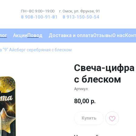
ПН–ВС 9:00–19:00
г. Омск, ул. Фрунзе, 91
8 908-100-91-81
8 913-150-50-54
лог
Акции
Повод
Доставка и оплата
Отзывы
О нас
Кон
 "9" Айсберг серебряная с блеском
Свеча-цифра 
с блеском
Артикул:
80,00
р.
Купить