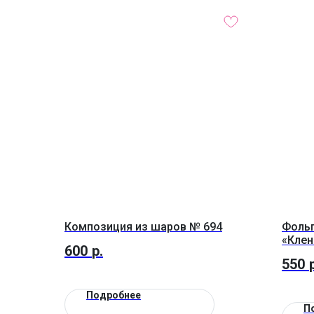
Композиция из шаров № 694
Фольг
«Клен
600
р.
550
Подробнее
П