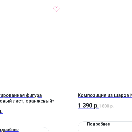
ированная фигура
Композиция из шаров 
овый лист, оранжевый»
1 390
р.
1 800
р.
р.
Подробнее
одробнее